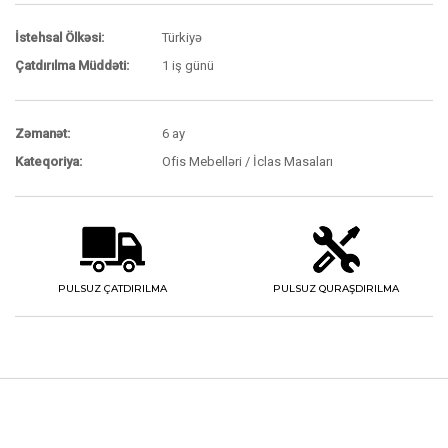
İstehsal Ölkəsi:
Türkiyə
Çatdırılma Müddəti:
1 iş günü
Zəmanət:
6 ay
Kateqoriya:
Ofis Mebelləri / İclas Masaları
PULSUZ ÇATDIRILMA
PULSUZ QURAŞDIRILMA