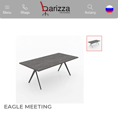
Menu
Əlaqə
Axtarış
EAGLE MEETING