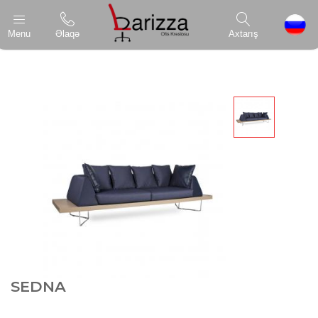
Menu
Əlaqə
Axtarış
SEDNA