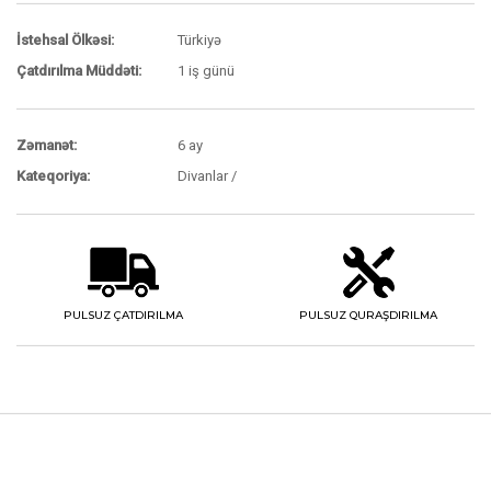
İstehsal Ölkəsi:
Türkiyə
Çatdırılma Müddəti:
1 iş günü
Zəmanət:
6 ay
Kateqoriya:
Divanlar /
PULSUZ ÇATDIRILMA
PULSUZ QURAŞDIRILMA