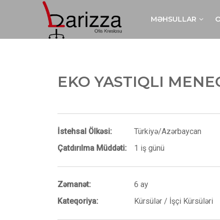
MƏHSULLAR
O
KÜRSÜLƏR
DIVANLAR
EKO YASTIQLI MENE
İstehsal Ölkəsi:
Türkiyə/Azərbaycan
Çatdırılma Müddəti:
1 iş günü
Zəmanət:
6 ay
Kateqoriya:
Kürsülər / İşçi Kürsüləri